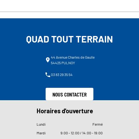
QUAD TOUT TERRAIN
44 Avenue Charles de Gaulle
54425 PULNOY
03 83 29 35 54
NOUS CONTACTER
Horaires d'ouverture
Lundi
Fermé
Mardi
9
:
00 - 12
:
00 / 14
:
00 - 19
:
00