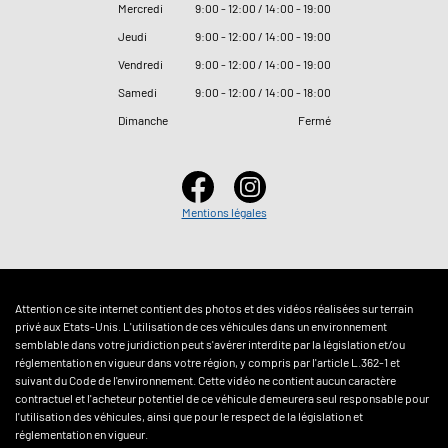
Mercredi
9
:
00 - 12
:
00 / 14
:
00 - 19
:
00
Jeudi
9
:
00 - 12
:
00 / 14
:
00 - 19
:
00
Vendredi
9
:
00 - 12
:
00 / 14
:
00 - 19
:
00
Samedi
9
:
00 - 12
:
00 / 14
:
00 - 18
:
00
Dimanche
Fermé
Mentions légales
Attention ce site internet contient des photos et des vidéos réalisées sur terrain
privé aux Etats-Unis. L'utilisation de ces véhicules dans un environnement
semblable dans votre juridiction peut s'avérer interdite par la législation et/ou
réglementation en vigueur dans votre région, y compris par l'article L.362-1 et
suivant du Code de l'environnement. Cette vidéo ne contient aucun caractère
contractuel et l'acheteur potentiel de ce véhicule demeurera seul responsable pour
l'utilisation des véhicules, ainsi que pour le respect de la législation et
réglementation en vigueur.