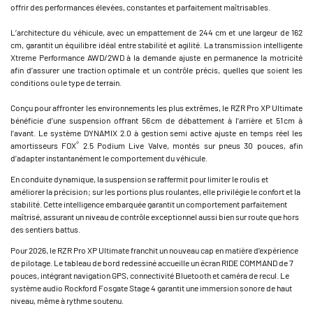
offrir des performances élevées, constantes et parfaitement maîtrisables.
L’architecture du véhicule, avec un empattement de 244 cm et une largeur de 162
cm, garantit un équilibre idéal entre stabilité et agilité. La transmission intelligente
Xtreme Performance AWD/2WD à la demande ajuste en permanence la motricité
afin d’assurer une traction optimale et un contrôle précis, quelles que soient les
conditions ou le type de terrain.
Conçu pour affronter les environnements les plus extrêmes, le RZR Pro XP Ultimate
bénéficie d’une suspension offrant 56 cm de débattement à l’arrière et 51 cm à
l’avant. Le système DYNAMIX 2.0 à gestion semi active ajuste en temps réel les
®
amortisseurs FOX
2.5 Podium Live Valve, montés sur pneus 30 pouces, afin
d’adapter instantanément le comportement du véhicule.
En conduite dynamique, la suspension se raffermit pour limiter le roulis et
améliorer la précision ; sur les portions plus roulantes, elle privilégie le confort et la
stabilité. Cette intelligence embarquée garantit un comportement parfaitement
maîtrisé, assurant un niveau de contrôle exceptionnel aussi bien sur route que hors
des sentiers battus.
Pour 2026, le RZR Pro XP Ultimate franchit un nouveau cap en matière d’expérience
de pilotage. Le tableau de bord redessiné accueille un écran RIDE COMMAND de 7
pouces, intégrant navigation GPS, connectivité Bluetooth et caméra de recul. Le
système audio Rockford Fosgate Stage 4 garantit une immersion sonore de haut
niveau, même à rythme soutenu.