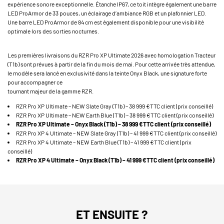
expérience sonore exceptionnelle. Étanche IP67, ce toit intègre également une barre
LED ProArmor de 33 pouces, un éclairage d’ambiance RGB et un plafonnier LED.
Une barre LED ProArmor de 84 cm est également disponible pour une visibilité
optimale lors des sorties nocturnes.
Les premières livraisons du RZR Pro XP Ultimate 2026 avec homologation Tracteur
(T1b) sont prévues à partir de la fin du mois de mai. Pour cette arrivée très attendue,
le modèle sera lancé en exclusivité dans la teinte Onyx Black, une signature forte
pour accompagner ce
tournant majeur de la gamme RZR.
RZR Pro XP Ultimate – NEW Slate Gray (T1b) – 38 999 €TTC client (prix conseillé)
RZR Pro XP Ultimate – NEW Earth Blue (T1b) – 38 999 €TTC client (prix conseillé)
RZR Pro XP Ultimate – Onyx Black (T1b) – 38 999 €TTC client (prix conseillé)
RZR Pro XP 4 Ultimate – NEW Slate Gray (T1b) – 41 999 €TTC client (prix conseillé)
RZR Pro XP 4 Ultimate – NEW Earth Blue (T1b) – 41 999 €TTC client (prix
conseillé)
RZR Pro XP 4 Ultimate – Onyx Black (T1b) – 41 999 €TTC client (prix conseillé)
ET ENSUITE ?