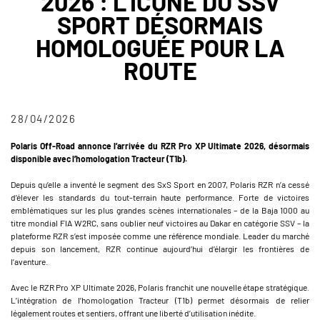
2026 : L’ICÔNE DU SSV
SPORT DÉSORMAIS
HOMOLOGUÉE POUR LA
ROUTE
28/04/2026
Polaris Off-Road annonce l’arrivée du RZR Pro XP Ultimate 2026, désormais
disponible avec l’homologation Tracteur (T1b).
Depuis qu’elle a inventé le segment des SxS Sport en 2007, Polaris RZR n’a cessé
d’élever les standards du tout-terrain haute performance. Forte de victoires
emblématiques sur les plus grandes scènes internationales – de la Baja 1000 au
titre mondial FIA W2RC, sans oublier neuf victoires au Dakar en catégorie SSV – la
plateforme RZR s’est imposée comme une référence mondiale. Leader du marché
depuis son lancement, RZR continue aujourd’hui d’élargir les frontières de
l’aventure.
Avec le RZR Pro XP Ultimate 2026, Polaris franchit une nouvelle étape stratégique.
L’intégration de l’homologation Tracteur (T1b) permet désormais de relier
légalement routes et sentiers, offrant une liberté d’utilisation inédite.