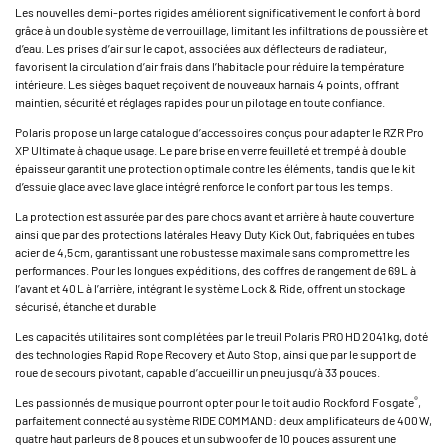
Les nouvelles demi-portes rigides améliorent significativement le confort à bord
grâce à un double système de verrouillage, limitant les infiltrations de poussière et
d’eau. Les prises d’air sur le capot, associées aux déflecteurs de radiateur,
favorisent la circulation d’air frais dans l’habitacle pour réduire la température
intérieure. Les sièges baquet reçoivent de nouveaux harnais 4 points, offrant
maintien, sécurité et réglages rapides pour un pilotage en toute confiance.
Polaris propose un large catalogue d’accessoires conçus pour adapter le RZR Pro
XP Ultimate à chaque usage. Le pare brise en verre feuilleté et trempé à double
épaisseur garantit une protection optimale contre les éléments, tandis que le kit
d’essuie glace avec lave glace intégré renforce le confort par tous les temps.
La protection est assurée par des pare chocs avant et arrière à haute couverture
ainsi que par des protections latérales Heavy Duty Kick Out, fabriquées en tubes
acier de 4,5 cm, garantissant une robustesse maximale sans compromettre les
performances. Pour les longues expéditions, des coffres de rangement de 69 L à
l’avant et 40 L à l’arrière, intégrant le système Lock & Ride, offrent un stockage
sécurisé, étanche et durable
Les capacités utilitaires sont complétées par le treuil Polaris PRO HD 2 041 kg, doté
des technologies Rapid Rope Recovery et Auto Stop, ainsi que par le support de
roue de secours pivotant, capable d’accueillir un pneu jusqu’à 33 pouces.
®
Les passionnés de musique pourront opter pour le toit audio Rockford Fosgate
,
parfaitement connecté au système RIDE COMMAND : deux amplificateurs de 400 W,
quatre haut parleurs de 8 pouces et un subwoofer de 10 pouces assurent une