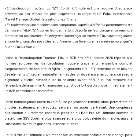
« L’homologation Tracteur du RZR Pro XP Ultimate est une réponse directe aux
attentes de nos clients les plus exigeants »,
explique Nuno Fujo, International
Market Manager Global Recreation chez Polaris.
« Ils recherchent une machine sans compromis, capable d’offrir les performances qui
définissent l’ADN RZR tout en leur permettant de partir de leur garage et de rejoindre
directement les chemins. En intégrant l’homologation tracteur T1b, nous élargissons
encore le champ des possibles et affirmons que l’aventure ne s’arrête jamais, quelle
que soit la surface. »
Grâce à l’homologation Tracteur T1b, le RZR Pro XP Ultimate 2026 répond aux
normes européennes de circulation routière grâce à un ensemble complet
d’équipements de sécurité intégrés : clignotants full LED, rétroviseurs et klaxon.
Ces éléments s’intègrent naturellement au design du véhicule, en cohérence avec la
signature visuelle inimitable de la calandre avant RZR, que l’on retrouve sur
l’ensemble de la gamme. Un marqueur stylistique fort qui distingue immédiatement
un RZR et affirme son caractère.
Cette homologation ouvre la voie à une polyvalence remarquable, permettant de
circuler légalement entre routes, sentiers, ou zones de travail. Une souplesse
d’utilisation qui renforce encore la position du RZR Pro XP Ultimate comme la
plateforme SSV Sport la plus avancée et la plus polyvalente du marché, aussi à
l’aise dans l’aventure que dans un cadre utilitaire.
Le RZR Pro XP Ultimate 2026 repose sur un ensemble châssis moteur conçu pour