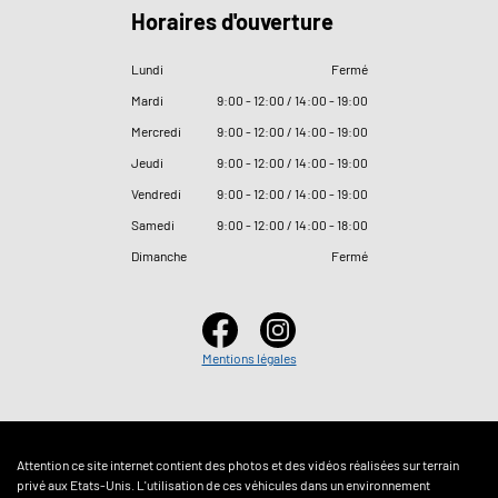
Horaires d'ouverture
Lundi
Fermé
Mardi
9
:
00 - 12
:
00 / 14
:
00 - 19
:
00
Mercredi
9
:
00 - 12
:
00 / 14
:
00 - 19
:
00
Jeudi
9
:
00 - 12
:
00 / 14
:
00 - 19
:
00
Vendredi
9
:
00 - 12
:
00 / 14
:
00 - 19
:
00
Samedi
9
:
00 - 12
:
00 / 14
:
00 - 18
:
00
Dimanche
Fermé
Mentions légales
Attention ce site internet contient des photos et des vidéos réalisées sur terrain
privé aux Etats-Unis. L'utilisation de ces véhicules dans un environnement